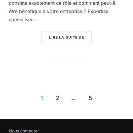
consiste exactement ce rôle et comment peut-il
être bénéfique à votre entreprise ? Expertise
spécialisée …
« DSI EXTERNALISÉ : LA
LIRE LA SUITE DE
Pagination
1
2
…
5
des
publications
Nous contacter