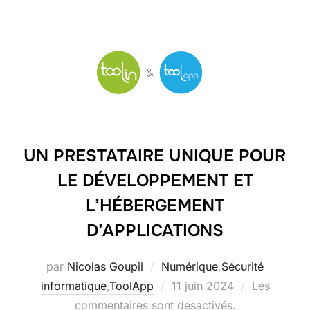
UN PRESTATAIRE UNIQUE POUR
LE DÉVELOPPEMENT ET
L’HÉBERGEMENT
D’APPLICATIONS
par
Nicolas Goupil
Numérique
,
Sécurité
Publié
informatique
,
ToolApp
11 juin 2024
Les
le
commentaires sont désactivés.