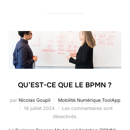
QU’EST-CE QUE LE BPMN ?
par
Nicolas Goupil
Mobilité
,
Numérique
,
ToolApp
Publié
18 juillet 2024
Les commentaires sont
le
désactivés.