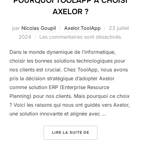
POURQUOI TOOLAPP A CHOISI
AXELOR ?
Publié
par
Nicolas Goupil
Axelor
,
ToolApp
23 juillet
le
2024
Les commentaires sont désactivés.
Dans le monde dynamique de l’informatique,
choisir les bonnes solutions technologiques pour
nos clients est crucial. Chez ToolApp, nous avons
pris la décision stratégique d’adopter Axelor
comme solution ERP (Enterprise Resource
Planning) pour nos clients. Mais pourquoi ce choix
? Voici les raisons qui nous ont guidés vers Axelor,
une solution innovante et alignée avec …
« POURQUOI TOOLAPP A
LIRE LA SUITE DE