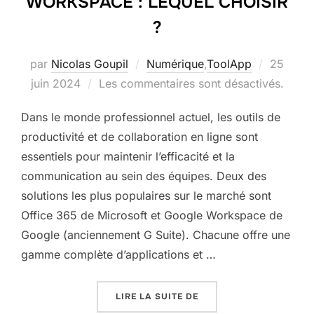
WORKSPACE : LEQUEL CHOISIR
?
Publié
par
Nicolas Goupil
Numérique
,
ToolApp
25
le
juin 2024
Les commentaires sont désactivés.
Dans le monde professionnel actuel, les outils de
productivité et de collaboration en ligne sont
essentiels pour maintenir l’efficacité et la
communication au sein des équipes. Deux des
solutions les plus populaires sur le marché sont
Office 365 de Microsoft et Google Workspace de
Google (anciennement G Suite). Chacune offre une
gamme complète d’applications et …
« OFFICE 365 OU GOOGL
LIRE LA SUITE DE