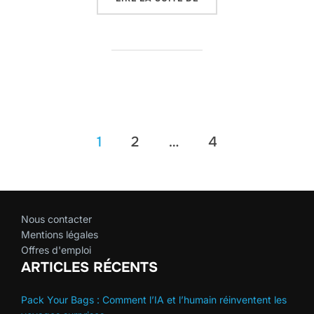
Pagination
1
2
…
4
des
publications
Nous contacter
Mentions légales
Offres d'emploi
ARTICLES RÉCENTS
Pack Your Bags : Comment l’IA et l’humain réinventent les