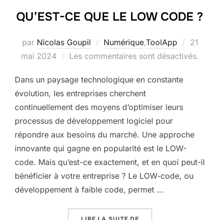
QU’EST-CE QUE LE LOW CODE ?
Publié
par
Nicolas Goupil
Numérique
,
ToolApp
21
le
mai 2024
Les commentaires sont désactivés.
Dans un paysage technologique en constante
évolution, les entreprises cherchent
continuellement des moyens d’optimiser leurs
processus de développement logiciel pour
répondre aux besoins du marché. Une approche
innovante qui gagne en popularité est le LOW-
code. Mais qu’est-ce exactement, et en quoi peut-il
bénéficier à votre entreprise ? Le LOW-code, ou
développement à faible code, permet …
« QU’EST-CE QUE LE LO
LIRE LA SUITE DE