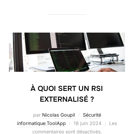
À QUOI SERT UN RSI
EXTERNALISÉ ?
par
Nicolas Goupil
Sécurité
Publié
informatique
,
ToolApp
18 juin 2024
Les
le
commentaires sont désactivés.