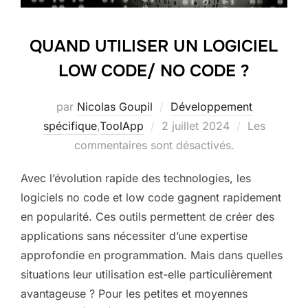
QUAND UTILISER UN LOGICIEL
LOW CODE/ NO CODE ?
par
Nicolas Goupil
Développement
Publié
spécifique
,
ToolApp
2 juillet 2024
Les
le
commentaires sont désactivés.
Avec l’évolution rapide des technologies, les
logiciels no code et low code gagnent rapidement
en popularité. Ces outils permettent de créer des
applications sans nécessiter d’une expertise
approfondie en programmation. Mais dans quelles
situations leur utilisation est-elle particulièrement
avantageuse ? Pour les petites et moyennes