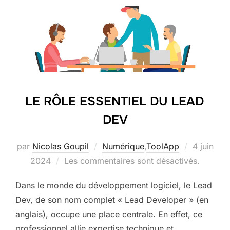
LE RÔLE ESSENTIEL DU LEAD
DEV
Publié
par
Nicolas Goupil
Numérique
,
ToolApp
4 juin
le
2024
Les commentaires sont désactivés.
Dans le monde du développement logiciel, le Lead
Dev, de son nom complet « Lead Developer » (en
anglais), occupe une place centrale. En effet, ce
professionnel allie expertise technique et