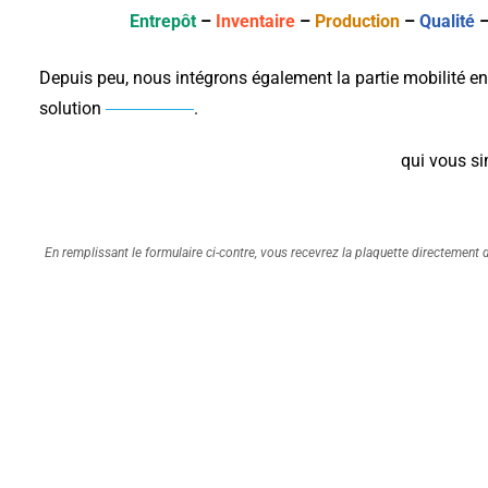
Entrepôt
–
Inventaire
–
Production
–
Qualité
Depuis peu, nous intégrons également la partie mobilité en 
solution
Daxium-Air
.
ToolApp, des applications métier sur-mesure
qui vous sim
En remplissant le formulaire ci-contre, vous recevrez la plaquette directement 