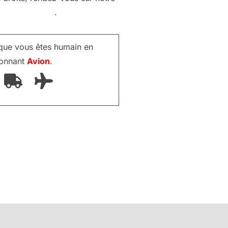
on des données
.
 que vous êtes humain en
ionnant
Avion
.