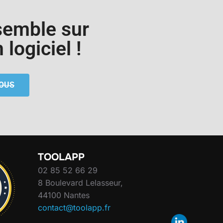
semble sur
logiciel !
OUS
TOOLAPP
02 85 52 66 29
8 Boulevard Lelasseur,
44100 Nantes
contact@toolapp.fr