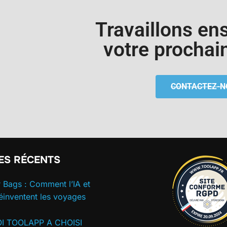
Travaillons en
votre prochain 
CONTACTEZ-N
ES RÉCENTS
 Bags : Comment l’IA et
réinventent les voyages
I TOOLAPP A CHOISI