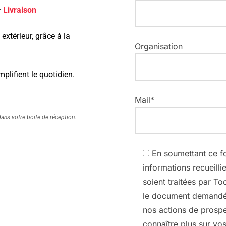
–
Livraison
extérieur, grâce à la
Organisation
plifient le quotidien.
Mail*
dans votre boite de réception.
En soumettant ce fo
informations recueilli
soient traitées par To
le document demandé,
nos actions de prospe
connaître plus sur vo